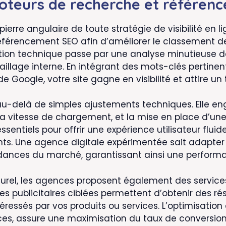
oteurs de recherche et référen
pierre angulaire de toute stratégie de visibilité en
érencement SEO afin d’améliorer le classement de v
ion technique passe par une analyse minutieuse de l
illage interne. En intégrant des mots-clés pertinen
 Google, votre site gagne en visibilité et attire un t
au-delà de simples ajustements techniques. Elle e
 la vitesse de chargement, et la mise en place d’un
essentiels pour offrir une expérience utilisateur fl
ents. Une agence digitale expérimentée sait adapte
ndances du marché, garantissant ainsi une perform
rel, les agences proposent également des service
 publicitaires ciblées permettent d’obtenir des rés
téressés par vos produits ou services. L’optimisat
nces, assure une maximisation du taux de conversion