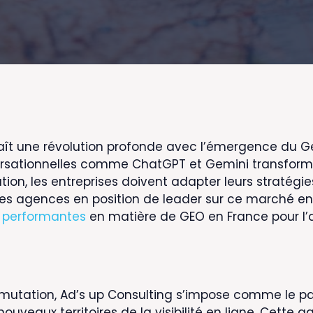
ît une révolution profonde avec l’émergence du Gen
onversationnelles comme ChatGPT et Gemini transfor
, les entreprises doivent adapter leurs stratégies p
s agences en position de leader sur ce marché en 
s performantes
en matière de GEO en France pour l’
mutation, Ad’s up Consulting s’impose comme le pa
ouveaux territoires de la visibilité en ligne. Cett