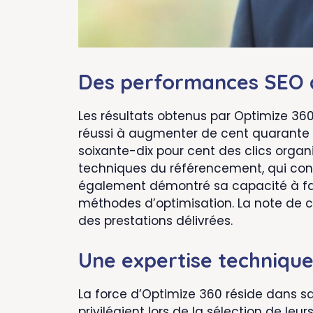
Des performances SEO q
Les résultats obtenus par Optimize 36
réussi à augmenter de cent quarante 
soixante-dix pour cent des clics orga
techniques du référencement, qui const
également démontré sa capacité à fai
méthodes d’optimisation. La note de cin
des prestations délivrées.
Une expertise technique a
La force d’Optimize 360 réside dans s
privilégient lors de la sélection de le