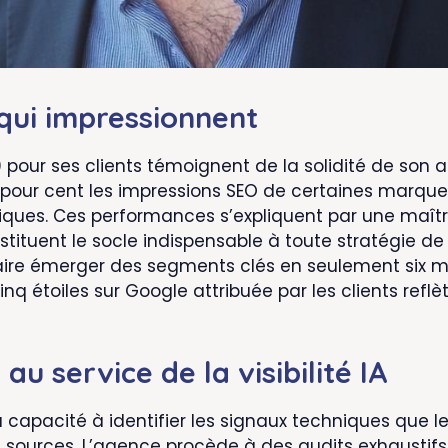
ui impressionnent
0 pour ses clients témoignent de la solidité de so
pour cent les impressions SEO de certaines marque
niques. Ces performances s’expliquent par une maît
ituent le socle indispensable à toute stratégie de v
re émerger des segments clés en seulement six mois
q étoiles sur Google attribuée par les clients reflè
u service de la visibilité IA
a capacité à identifier les signaux techniques que
urs sources. L’agence procède à des audits exhaustifs